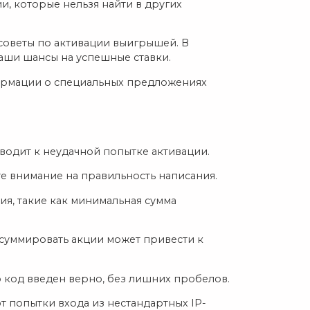
и, которые нельзя найти в других
советы по активации выигрышей. В
ваши шансы на успешные ставки.
формации о специальных предложениях
иводит к неудачной попытке активации.
те внимание на правильность написания.
я, такие как минимальная сумма
 суммировать акции может привести к
о код введен верно, без лишних пробелов.
т попытки входа из нестандартных IP-