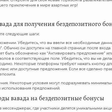
шего приключения в мире азартных игр!
вада для получения бездепозитного бо
те следующие шаги:
ложении. Убедитесь, что вы ввели все необходимые данн
”. Обычно он доступен на главной странице после входа в
ет быть обозначено как “Активировать предложение” или
лов в соответствующее поле. Убедитесь, что вы не дела
ходимо. Некоторые платформы требуют нажать кнопку для
ланс или доступные предложения. Если все сделано пра
епозита.
ния. Некоторые условия могут подразумевать минимальн
и использования предложений.
оды вавада на бездепозитные бонусы
 в мессенджерах, где участники делятся уникальными ак