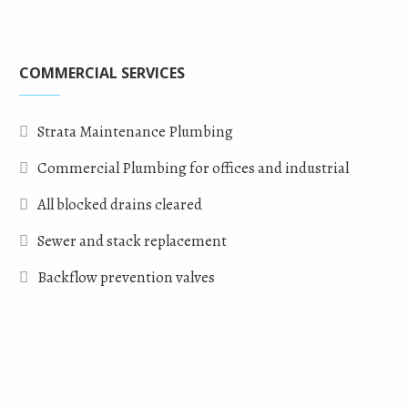
COMMERCIAL SERVICES
Strata Maintenance Plumbing
Commercial Plumbing for offices and industrial
All blocked drains cleared
Sewer and stack replacement
Backflow prevention valves