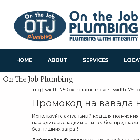
HOME
ABOUT
SERVICES
LOCA
On The Job Plumbing
img { width: 750px; } iframe.movie { width: 750p
Промокод на вавада н
Используйте актуальный код для получения
насладитесь сладким опытом без предвари
без лишних затрат!
Действуйте быстро:
этот шанс не будет ве