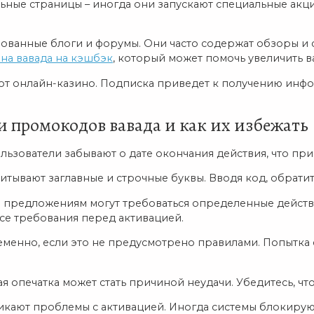
ьные страницы – иногда они запускают специальные акци
ванные блоги и форумы. Они часто содержат обзоры и 
на вавада на кэшбэк
, который может помочь увеличить 
 от онлайн-казино. Подписка приведет к получению ин
 промокодов вавада и как их избежать
льзователи забывают о дате окончания действия, что пр
итывают заглавные и строчные буквы. Вводя код, обрати
 предложениям могут требоваться определенные действи
все требования перед активацией.
менно, если это не предусмотрено правилами. Попытка
 опечатка может стать причиной неудачи. Убедитесь, чт
никают проблемы с активацией. Иногда системы блокирую